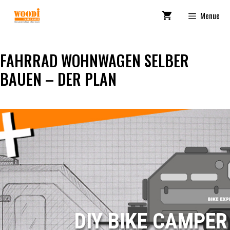
Zum
Menue
Inhalt
springen
FAHRRAD WOHNWAGEN SELBER
BAUEN – DER PLAN
DIY BIKE CAMPER