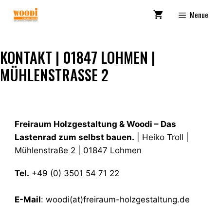
Zum
Menue
Inhalt
springen
KONTAKT | 01847 LOHMEN |
MÜHLENSTRASSE 2
Freiraum Holzgestaltung & Woodi – Das
Lastenrad zum selbst bauen.
| Heiko Troll |
Mühlenstraße 2 | 01847 Lohmen
Tel.
+49 (0) 3501 54 71 22
E-Mail
: woodi(at)freiraum-holzgestaltung.de