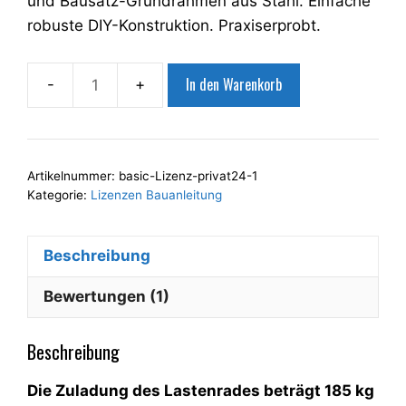
und Bausatz-Grundrahmen aus Stahl. Einfache
robuste DIY-Konstruktion. Praxiserprobt.
In den Warenkorb
NEU
-
Bauanleitungen
im
Artikelnummer:
basic-Lizenz-privat24-1
Set
Kategorie:
Lizenzen Bauanleitung
-
Woodi
Beschreibung
&
Schwerlast-
Bewertungen (1)
Trailer
-
Beschreibung
Bundle
103
Die Zuladung des Lastenrades beträgt 185 kg