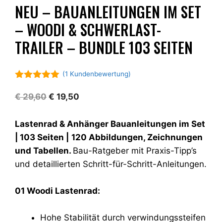
NEU – BAUANLEITUNGEN IM SET
– WOODI & SCHWERLAST-
TRAILER – BUNDLE 103 SEITEN
(
1
Kundenbewertung)
5.00
von 5
Ursprünglicher
Aktueller
€
29,60
€
19,50
Preis
Preis
war:
ist:
Lastenrad & Anhänger Bauanleitungen im Set
€ 29,60
€ 19,50.
| 103 Seiten |
120 Abbildungen, Zeichnungen
und Tabellen.
Bau-Ratgeber mit Praxis-Tipp’s
und detaillierten Schritt-für-Schritt-Anleitungen.
01 Woodi Lastenrad:
Hohe Stabilität durch verwindungssteifen