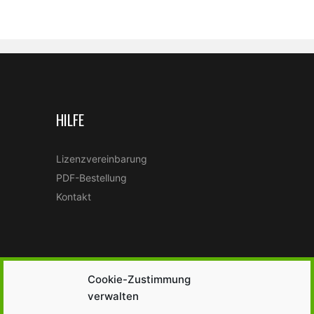
HILFE
Lizenzvereinbarung
PDF-Bestellung
Kontakt
Cookie-Zustimmung
verwalten
BEI NEU VERFÜGBAREN