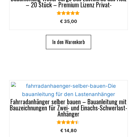
– 20 Stück – Premium Lizenz Privat-
5.00
€
35,00
von 5
In den Warenkorb
Fahrradanhänger selber bauen – Bauanleitung mit
Bauzeichnungen für Zwei- und Einachs-Schwerlast-
Anhänger
4.29
€
14,80
von 5