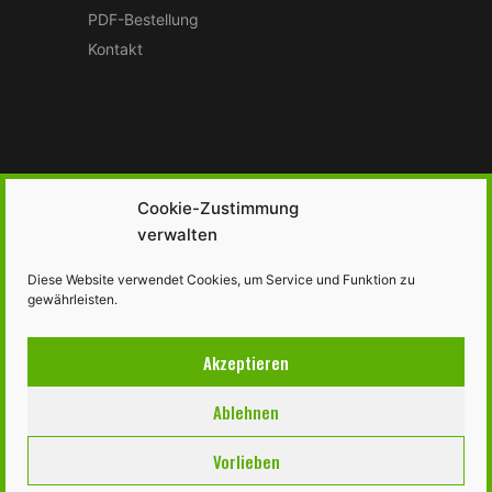
PDF-Bestellung
Kontakt
Cookie-Zustimmung
BEI NEU VERFÜGBAREN
verwalten
BAUANLEITUNGEN BENACHRICHTIGEN
Diese Website verwendet Cookies, um Service und Funktion zu
gewährleisten.
Akzeptieren
Ablehnen
Impressum
Datenschutz
E-MAIL
Vorlieben
©2026 Lastenrad selbst bauen • Bauanleitungen von
freiraum-
holzgestaltung.de